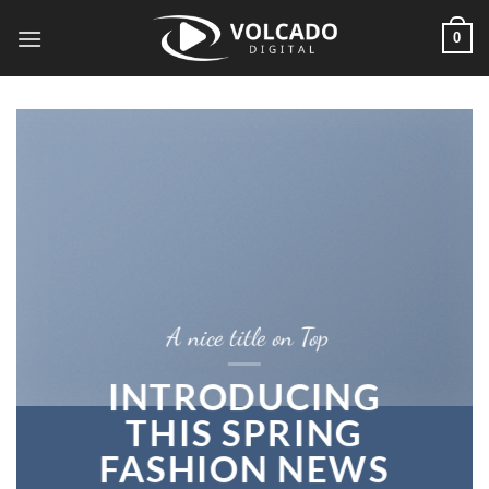
Saltar
0
al
contenido
A nice title on Top
INTRODUCING
THIS SPRING
FASHION NEWS