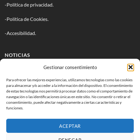
-Política de privacidad.
-Política de Cookies.
-Accesibilidad.
NOTICIAS
Gestionar consentimiento
Inscríbete en nuestro newsletter para estar al tanto de todos
los lanzamientos.
Para ofrecer las mejores experiencias, utilizamos tecnologías como las cookies
para almacenar y/o acceder a la información del dispositivo. El consentimiento
de estas tecnologías nos permitirá procesar datos como el comportamiento de
navegación o las identificaciones únicas en este sitio. No consentir o retirar el
consentimiento, puede afectar negativamente a ciertas características y
funciones.
ACEPTAR
DENEGAR