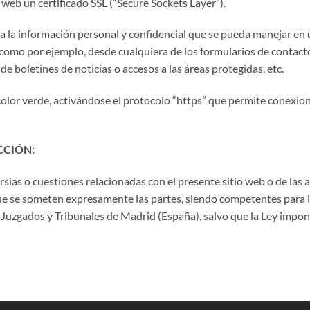
 web un certificado SSL (“Secure Sockets Layer”).
a la información personal y confidencial que se pueda manejar en
omo por ejemplo, desde cualquiera de los formularios de contacto d
de boletines de noticias o accesos a las áreas protegidas, etc.
 color verde, activándose el protocolo “https” que permite conexio
CCIÓN:
rsias o cuestiones relacionadas con el presente sitio web o de las a
 que se someten expresamente las partes, siendo competentes para l
 Juzgados y Tribunales de Madrid (España), salvo que la Ley impong