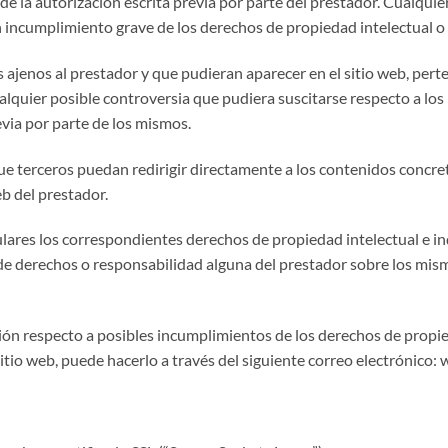
 de la autorización escrita previa por parte del prestador. Cualqu
 incumplimiento grave de los derechos de propiedad intelectual o i
os ajenos al prestador y que pudieran aparecer en el sitio web, pert
lquier posible controversia que pudiera suscitarse respecto a los
evia por parte de los mismos.
e terceros puedan redirigir directamente a los contenidos concret
web del prestador.
tulares los correspondientes derechos de propiedad intelectual e i
ia de derechos o responsabilidad alguna del prestador sobre los m
ción respecto a posibles incumplimientos de los derechos de propied
itio web, puede hacerlo a través del siguiente correo electrónico:
w