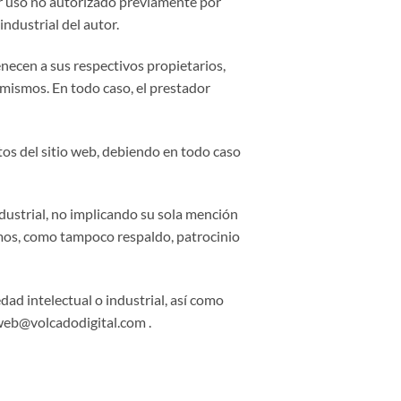
ier uso no autorizado previamente por
ndustrial del autor.
enecen a sus respectivos propietarios,
 mismos. En todo caso, el prestador
os del sitio web, debiendo en todo caso
ndustrial, no implicando su sola mención
ismos, como tampoco respaldo, patrocinio
ad intelectual o industrial, así como
eb@volcadodigital.com
.