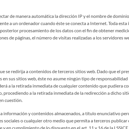
ectar de manera automática la dirección IP y el nombre de dominio 
te a un ordenador cuando éste se conecta a Internet. Toda esta i
l posterior procesamiento de los datos con el fin de obtener medi
s de páginas, el número de visitas realizadas a los servidores web
ue se redirija a contenidos de terceros sitios web. Dado que el pr
s en sus sitios web, éste no asume ningún tipo de responsabilidad
erá a la retirada inmediata de cualquier contenido que pudiera con
co, procediendo a la retirada inmediata de la redirección a dicho s
n cuestión.
a información y contenidos almacenados, a título enunciativo pero n
es sociales o cualquier otro medio que permita a terceros publica
 y en cumplimiento de lo dispuesto en el art. 11 y 16 de la LSSICE,