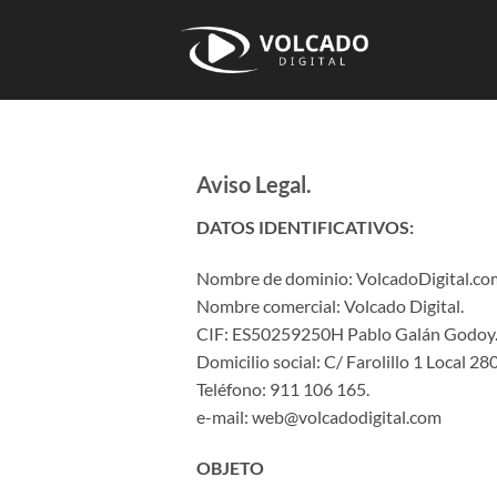
Saltar
al
contenido
Aviso Legal.
DATOS IDENTIFICATIVOS:
Nombre de dominio: VolcadoDigital.co
Nombre comercial: Volcado Digital.
CIF: ES50259250H Pablo Galán Godoy
Domicilio social: C/ Farolillo 1 Local 2
Teléfono: ‭911 106 165‬.
e-mail:
web@volcadodigital.com
OBJETO