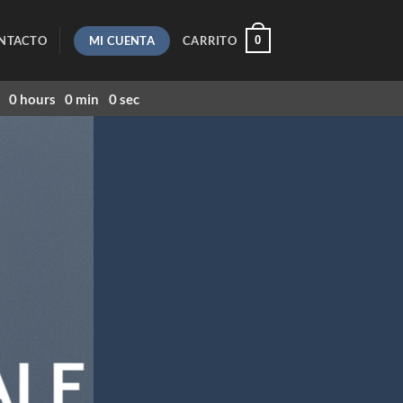
MI CUENTA
0
NTACTO
CARRITO
0
hours
0
min
0
sec
ALE