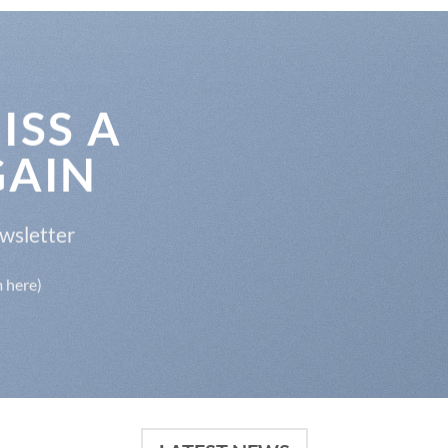
ISS A
GAIN
ewsletter
m here)