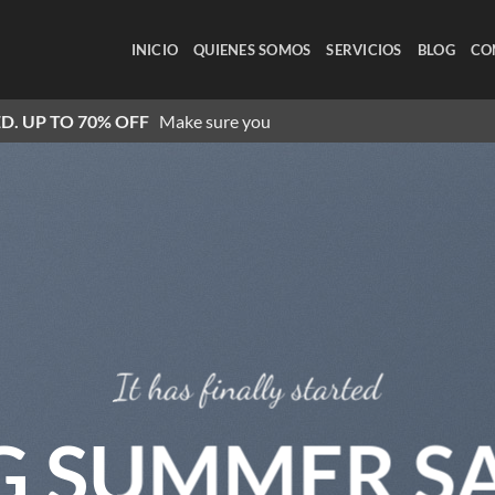
INICIO
QUIENES SOMOS
SERVICIOS
BLOG
CO
D. UP TO 70% OFF
Make sure you
It has finally started
G SUMMER S