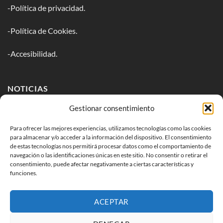
-Política de privacidad.
-Política de Cookies.
-Accesibilidad.
NOTICIAS
Gestionar consentimiento
Inscríbete en nuestro newsletter para estar al tanto de todos
los lanzamientos.
Para ofrecer las mejores experiencias, utilizamos tecnologías como las cookies
para almacenar y/o acceder a la información del dispositivo. El consentimiento
de estas tecnologías nos permitirá procesar datos como el comportamiento de
navegación o las identificaciones únicas en este sitio. No consentir o retirar el
consentimiento, puede afectar negativamente a ciertas características y
funciones.
ACEPTAR