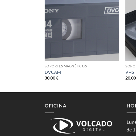
COS
SOPORTES MAGNÉTICOS
SOPO
DVCAM
VHS
30,00
€
20,0
OFICINA
HO
Lune
de 1