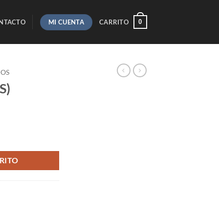
MI CUENTA
0
NTACTO
CARRITO
COS
S)
RITO