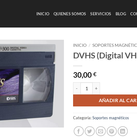
INICIO
QUIENES SOMOS
SERVICIOS
BLOG
CO
INICIO
/
SOPORTES MAGNÉTI
DVHS (Digital VH
30,00
€
DVHS (Digital VHS) cantidad
AÑADIR AL CAR
Categoría:
Soportes magnéticos