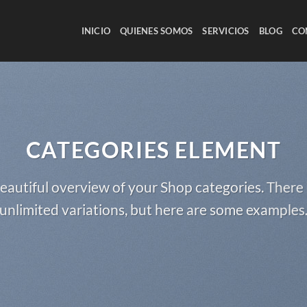
INICIO
QUIENES SOMOS
SERVICIOS
BLOG
CO
CATEGORIES ELEMENT
eautiful overview of your Shop categories. There 
unlimited variations, but here are some examples