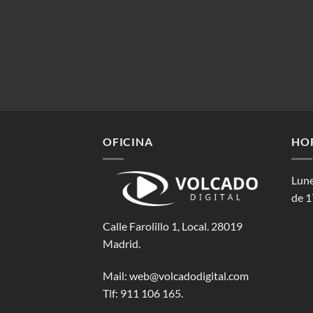
OFICINA
HO
Lune
de 1
Calle Farolillo 1, Local. 28019
Madrid.
Mail:
web@volcadodigital.com
Tlf: ‭911 106 165‬.