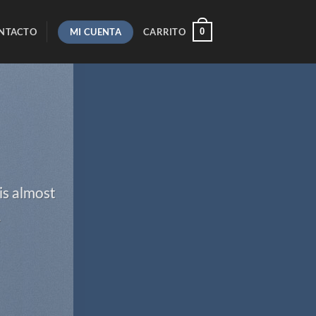
MI CUENTA
0
NTACTO
CARRITO
is almost
.