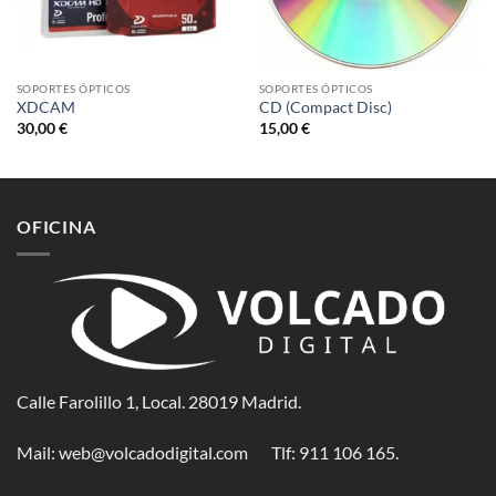
SOPORTES ÓPTICOS
SOPORTES ÓPTICOS
XDCAM
CD (Compact Disc)
30,00
€
15,00
€
OFICINA
Calle Farolillo 1, Local. 28019 Madrid.
Mail:
web@volcadodigital.com
Tlf: ‭911 106 165‬.