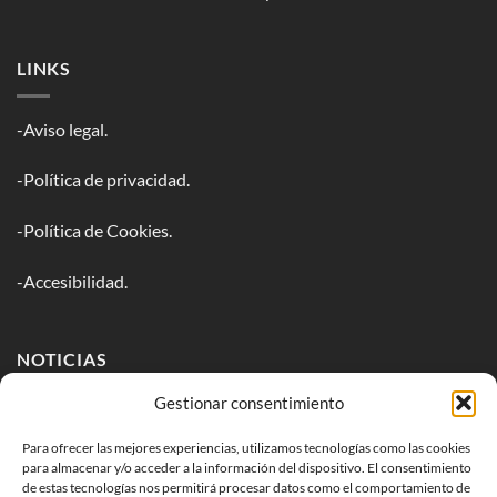
LINKS
-Aviso legal.
-Política de privacidad.
-Política de Cookies.
-Accesibilidad.
NOTICIAS
Gestionar consentimiento
Inscríbete en nuestro newsletter para estar al tanto de todos
los lanzamientos.
Para ofrecer las mejores experiencias, utilizamos tecnologías como las cookies
para almacenar y/o acceder a la información del dispositivo. El consentimiento
de estas tecnologías nos permitirá procesar datos como el comportamiento de