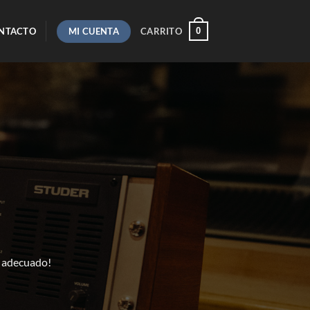
MI CUENTA
0
NTACTO
CARRITO
o adecuado!