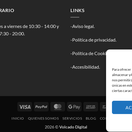
RARIO
LINKS
s a viernes de 10:30 - 14:00 y
-Aviso legal.
7:30 - 20:00.
-Política de privacidad.
-Política de Cookies.
-Accesibilidad.
Para ofrecer 
almacenar y/o
nos permitir
únicas en est
ciertas carac
Visa
PayPal
MasterCard
Google
Cash
Bank
AC
Pay
On
Transfer
INICIO
QUIENES SOMOS
SERVICIOS
BLOG
CONTACTO
Delivery
2026 ©
Volcado Digital