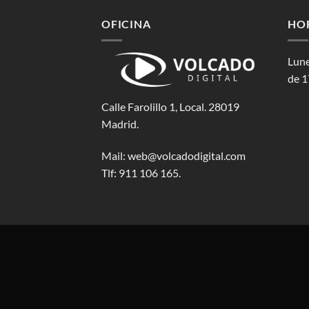
OFICINA
HO
Lune
de 1
Calle Farolillo 1, Local. 28019
Madrid.
Mail:
web@volcadodigital.com
Tlf: ‭911 106 165‬.