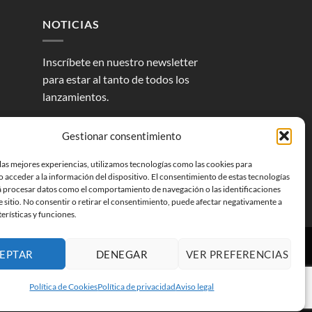
NOTICIAS
Inscríbete en nuestro newsletter
para estar al tanto de todos los
lanzamientos.
Gestionar consentimiento
las mejores experiencias, utilizamos tecnologías como las cookies para
 acceder a la información del dispositivo. El consentimiento de estas tecnologías
á procesar datos como el comportamiento de navegación o las identificaciones
e sitio. No consentir o retirar el consentimiento, puede afectar negativamente a
terísticas y funciones.
EPTAR
DENEGAR
VER PREFERENCIAS
Política de Cookies
Política de privacidad
Aviso legal