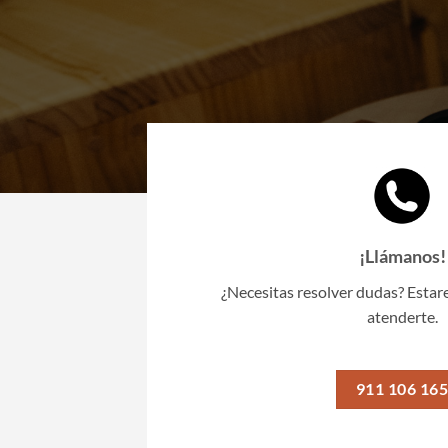
¡Llámanos!
¿Necesitas resolver dudas? Esta
atenderte.
‭911 106 165