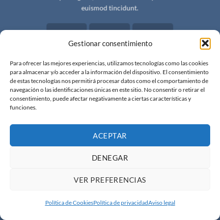
euismod tincidunt.
0
0
0
Gestionar consentimiento
HOURS
MIN
SEC
Para ofrecer las mejores experiencias, utilizamos tecnologías como las cookies
para almacenar y/o acceder a la información del dispositivo. El consentimiento
de estas tecnologías nos permitirá procesar datos como el comportamiento de
navegación o las identificaciones únicas en este sitio. No consentir o retirar el
consentimiento, puede afectar negativamente a ciertas características y
funciones.
ACEPTAR
DENEGAR
VER PREFERENCIAS
Política de Cookies
Política de privacidad
Aviso legal